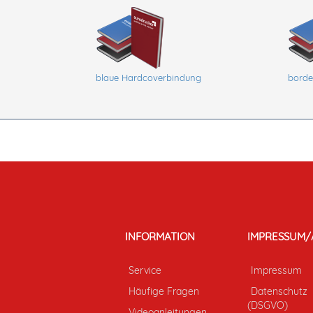
blaue Hardcoverbindung
borde
INFORMATION
IMPRESSUM/
Service
Impressum
Häufige Fragen
Datenschutz
(DSGVO)
Videoanleitungen