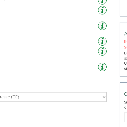
A
I
2
B
s
U
e
G
S
d