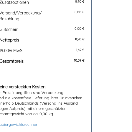
8,90 €
Zusatzoptionen
0,00 €
Versand/Verpackung/
Bezahlung
- 0,00 €
Gutschein
8,90
€
Nettopreis
1,69
€
19.00% MwSt
10,59
€
Gesamtpreis
eine versteckten Kosten:
m Preis inbegriffen sind Verpackung
nd die kostenfreie Lieferung Ihrer Drucksachen
nnerhalb Deutschlands (Versand ins Ausland
egen Aufpreis) mit einem geschätzten
esamtgewicht von ca. 0,00 kg.
apiergewichtsrechner