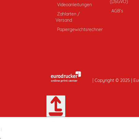
(DSGVO)
Videoanleitungen
AGB's
Zahlarten /
Versand
Papiergewichtsrechner
| Copyright © 2025 | Eu
.
|
.