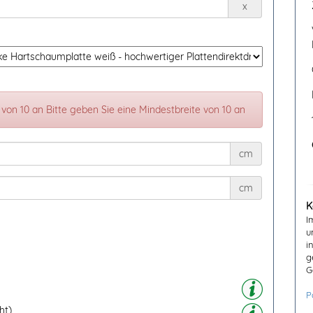
x
von 10 an Bitte geben Sie eine Mindestbreite von 10 an
cm
cm
K
I
u
i
g
G
P
ht)