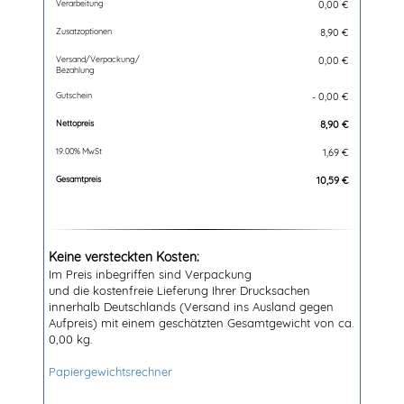
Verarbeitung
0,00 €
Zusatzoptionen
8,90 €
Versand/Verpackung/
0,00 €
Bezahlung
Gutschein
- 0,00 €
Nettopreis
8,90
€
19.00% MwSt
1,69
€
Gesamtpreis
10,59
€
Keine versteckten Kosten:
Im Preis inbegriffen sind Verpackung
und die kostenfreie Lieferung Ihrer Drucksachen
innerhalb Deutschlands (Versand ins Ausland gegen
Aufpreis) mit einem geschätzten Gesamtgewicht von ca.
0,00 kg.
Papiergewichtsrechner